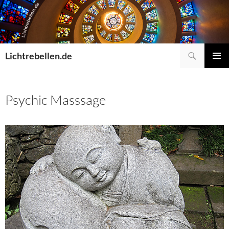
Suchen
Lichtrebellen.de
ZUM
Primä
INHALT
Menü
SPRINGEN
Psychic Masssage